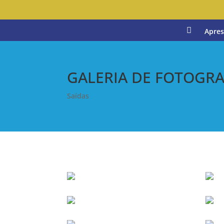
H
Apres
o
m
e
GALERIA DE FOTOGRA
Saídas