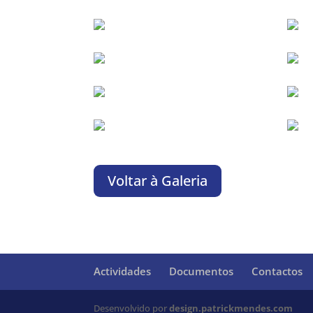
Voltar à Galeria
Actividades
Documentos
Contactos
Desenvolvido por
design.patrickmendes.com